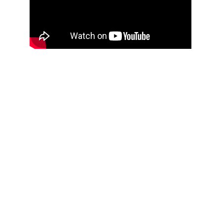
Prosjektet:
Mission Zero er et samarbeid mellom 
Sunnfjord kommune, Renasys AS og 
Hellenes Industries om å utvikle og teste 
ny teknologi som gjør kommunale 
kloakkrenseanlegg til økonomisk effektive 
og klimanøytrale 
ressursgjenvinningsanlegg.
Målet: