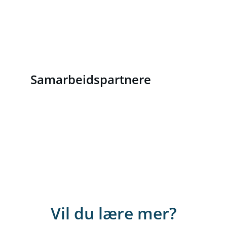
0 % utslipp av urent avløpsvann
100 % ressursgjenvinning av 
avløpsslam
100 % energinøytralitet
Samarbeidspartnere
Vil du lære mer?